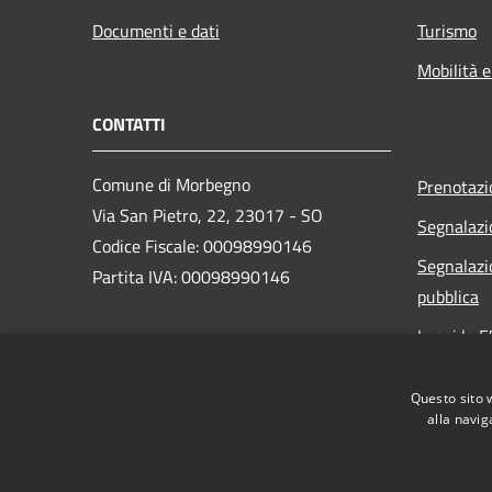
Documenti e dati
Turismo
Mobilità e
CONTATTI
Comune di Morbegno
Prenotaz
Via San Pietro, 22, 23017 - SO
Segnalazi
Codice Fiscale: 00098990146
Segnalazi
Partita IVA: 00098990146
pubblica
Leggi le 
PEC:
Richiesta
protocollo.morbegno@cert.provincia.so.it
Questo sito 
Centralino Unico: +39 0342 606211
alla navig