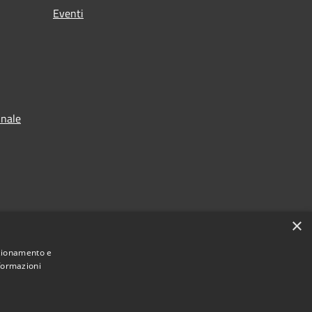
Eventi
unale
×
nzionamento e
nformazioni