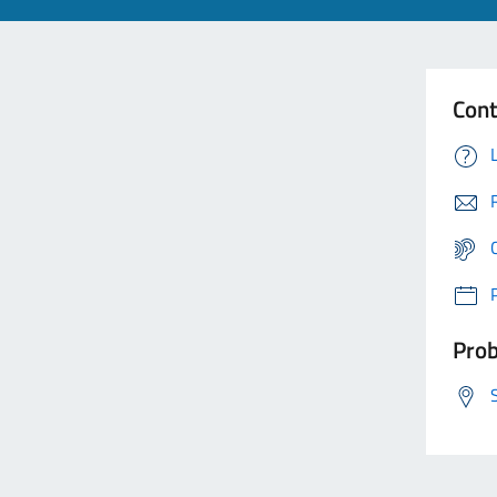
Cont
Prob