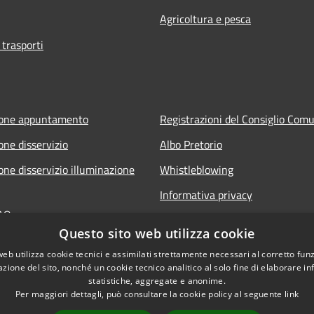
Agricoltura e pesca
 trasporti
ione appuntamento
Registrazioni del Consiglio Com
one disservizio
Albo Pretorio
one disservizio illuminazione
Whistleblowing
Informativa privacy
FAQ
Note legali
Questo sito web utilizza cookie
 assistenza
Dichiarazione di accessibilità
web utilizza cookie tecnici e assimilati strettamente necessari al corretto fu
azione del sito, nonché un cookie tecnico analitico al solo fine di elaborare i
statistiche, aggregate e anonime.
Per maggiori dettagli, può consultare la cookie policy al seguente
link