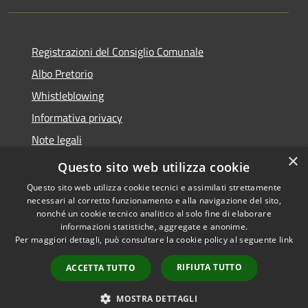
Registrazioni del Consiglio Comunale
Albo Pretorio
Whistleblowing
Informativa privacy
Note legali
×
Dichiarazione di accessibilità
Questo sito web utilizza cookie
Questo sito web utilizza cookie tecnici e assimilati strettamente
necessari al corretto funzionamento e alla navigazione del sito,
nonché un cookie tecnico analitico al solo fine di elaborare
informazioni statistiche, aggregate e anonime.
RSS
Copyright © 2026 • Comune di
Per maggiori dettagli, può consultare la cookie policy al seguente
link
Accessibilità
Morbegno • Powered by
Privacy
Municipium
Accesso
•
RIFIUTA TUTTO
ACCETTA TUTTO
Cookie
redazione
Mappa del sito
MOSTRA DETTAGLI