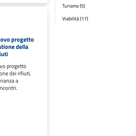
Turismo (5)
Viabilità (17)
uovo progetto
stione della
iuti
vo progetto
one dei rifiuti,
dinanza a
incontri.