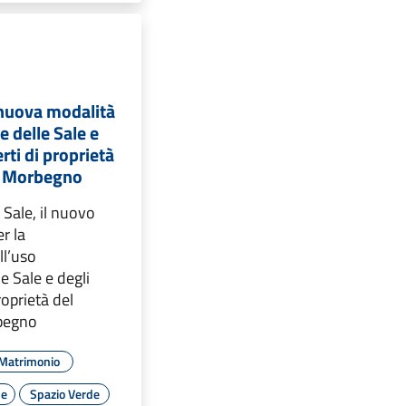
 nuova modalità
e delle Sale e
rti di proprietà
i Morbegno
 Sale, il nuovo
r la
ll’uso
 Sale e degli
roprietà del
begno
Matrimonio
le
Spazio Verde