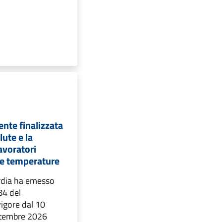
nte finalizzata
lute e la
avoratori
lte temperature
dia ha emesso
84 del
igore dal 10
ttembre 2026