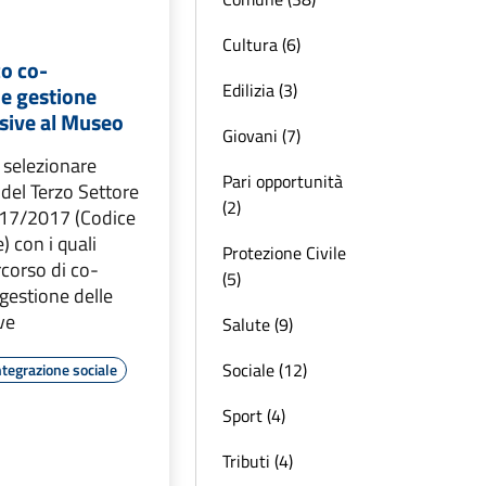
Cultura (6)
co co-
Edilizia (3)
 e gestione
usive al Museo
Giovani (7)
 selezionare
Pari opportunità
 del Terzo Settore
(2)
 117/2017 (Codice
) con i quali
Protezione Civile
rcorso di co-
(5)
gestione delle
ive
Salute (9)
Sociale (12)
ntegrazione sociale
Sport (4)
Tributi (4)