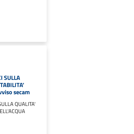
CI SULLA
TABILITA'
vviso secam
 SULLA QUALITA'
DELL'ACQUA