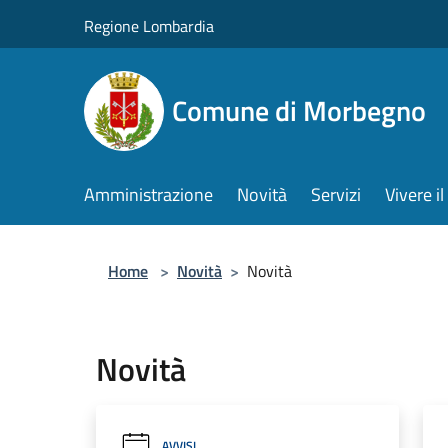
Salta al contenuto principale
Regione Lombardia
Comune di Morbegno
Amministrazione
Novità
Servizi
Vivere 
Home
>
Novità
>
Novità
Novità
AVVISI