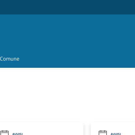
il Comune
AVVISI
AVVISI