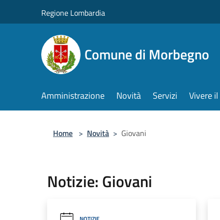
Salta al contenuto principale
Regione Lombardia
Comune di Morbegno
Amministrazione
Novità
Servizi
Vivere 
Home
>
Novità
>
Giovani
Notizie: Giovani
NOTIZIE